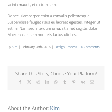
lacinia mauris, et dictum sem.
Donec ullamcorper enim a convallis pellentesque.
Suspendisse feugiat risus eu laoreet egestas. Integer ut
est mi. Nam sed interdum urna, sit amet sagittis dolor.
Maecenas et sem non felis luctus ultrices.
By
Kim
|
February 28th, 2016
|
Design Process
|
0 Comments
Share This Story, Choose Your Platform!
Facebook
X
Reddit
LinkedIn
WhatsApp
Tumblr
Pinterest
Vk
Email
About the Author:
Kim